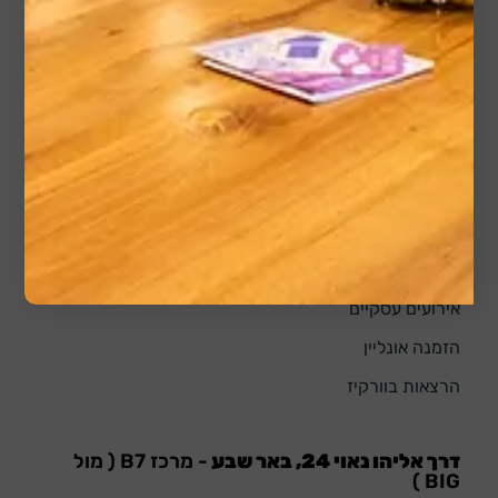
© וורקיז באר שבע
ניווט באתר
דף הבית
הקהילה שלנו
אודותינו
אירועים עסקיים
הזמנה אונליין
הרצאות בוורקיז
דרך אליהו נאוי 24, באר שבע
- מרכז B7 ( מול
BIG )