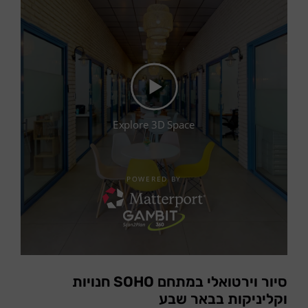
סיור וירטואלי במתחם SOHO חנויות
וקליניקות בבאר שבע​