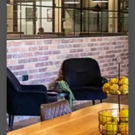
יצירת קשר
התקשרו אלינו:
055-2116581
התחלת שיחה ב- WhatsApp
דואר אלקטרוני:
office@workies.co.il