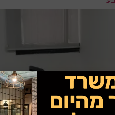
שרד
 מהיום