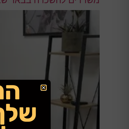
המ
שלך