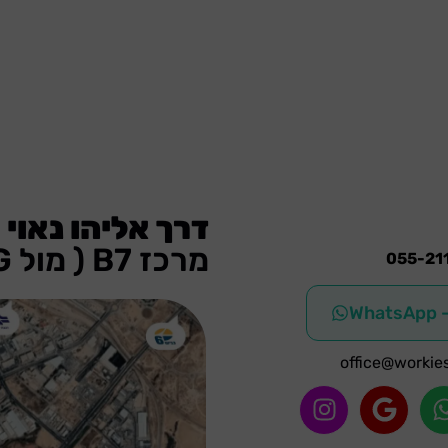
דרך אליהו נאוי 24, באר שבע
מרכז B7 ( מול BIG )
055-21
W
office@workies