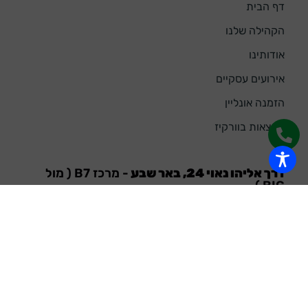
דף הבית
הקהילה שלנו
אודותינו
אירועים עסקיים
הזמנה אונליין
הרצאות בוורקיז
דרך אליהו נאוי 24, באר שבע
- מרכז B7 ( מול
BIG )