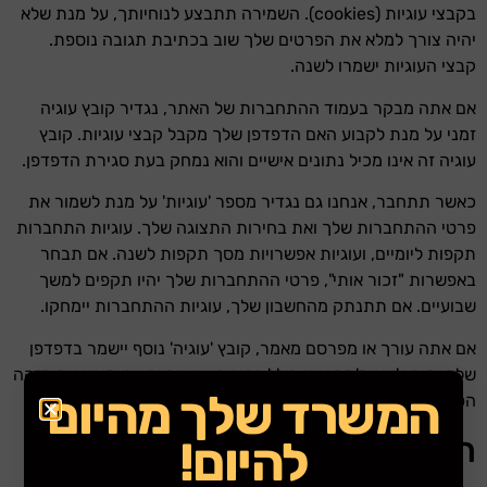
בקבצי עוגיות (cookies). השמירה תתבצע לנוחיותך, על מנת שלא
יהיה צורך למלא את הפרטים שלך שוב בכתיבת תגובה נוספת.
קבצי העוגיות ישמרו לשנה.
אם אתה מבקר בעמוד ההתחברות של האתר, נגדיר קובץ עוגיה
זמני על מנת לקבוע האם הדפדפן שלך מקבל קבצי עוגיות. קובץ
עוגיה זה אינו מכיל נתונים אישיים והוא נמחק בעת סגירת הדפדפן.
כאשר תתחבר, אנחנו גם נגדיר מספר 'עוגיות' על מנת לשמור את
פרטי ההתחברות שלך ואת בחירות התצוגה שלך. עוגיות התחברות
תקפות ליומיים, ועוגיות אפשרויות מסך תקפות לשנה. אם תבחר
באפשרות "זכור אותי", פרטי ההתחברות שלך יהיו תקפים למשך
שבועיים. אם תתנתק מהחשבון שלך, עוגיות ההתחברות יימחקו.
אם אתה עורך או מפרסם מאמר, קובץ 'עוגיה' נוסף יישמר בדפדפן
שלך. קובץ 'עוגיה' זה אינו כולל נתונים אישיים ופשוט מציין את מזהה
המשרד שלך מהיום
הפוסט של המאמר. הוא יפוג לאחר יום אחד.
תוכן מוטמע מאתרים אחרים
להיום!