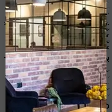
במידה ותגיב/י על תוכן באתר, התגובה והנתונים אודותיה יישמרו
ללא הגבלת זמן, כדי שנוכל לזהות ולאשר את כל התגובות העוקבות
באופן אוטומטי.
עבור משתמשים רשומים באתר (במידה ויש כאלה) אנו מאחסנים גם
את המידע האישי שהם מספקים בפרופיל המשתמש שלהם. כל
המשתמשים יכולים לראות, לערוך או למחוק את המידע האישי
שלהם בכל עת (פרט לשם המשתמש אותו לא ניתן לשנות). גם
מנהלי האתר יכולים לראות ולערוך מידע זה.
אילו זכויות יש לך על המידע שלך
אם יש לך חשבון באתר זה, או שהשארת תגובות באתר, באפשרותך
לבקש לקבל קובץ של הנתונים האישיים שאנו מחזיקים לגביך, כולל
כל הנתונים שסיפקת לנו. באפשרותך גם לבקש שנמחק כל מידע
אישי שאנו מחזיקים לגביך. הדבר אינו כולל נתונים שאנו מחויבים
לשמור למטרות מנהליות, משפטיות או ביטחוניות.
להיכן אנו שולחים את המידע