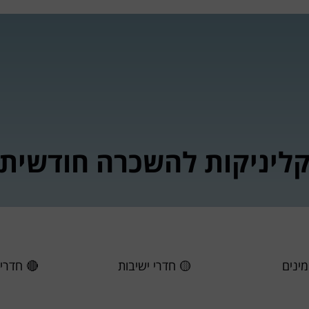
נו
מה במתחם?
אירועים עסקיים
הקהילה
ה
ליניקות להשכרה חודשית
ינים​
🟡 חדרי ישיבות
🔴 חדרי 
5