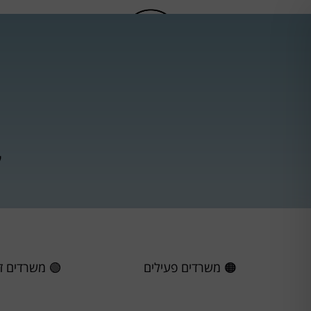
דף הבית
אודותי
ק
🟠 משרדים פעילים
🟢 משרדים זמ
7
54