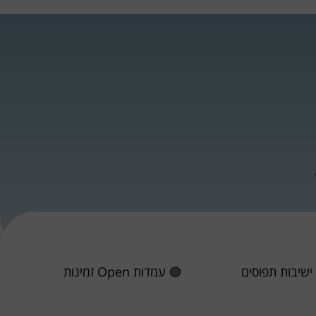
ליצירת קשר >
זמנה אונליין
ישיבות תפוסים
🟢 עמדות Open זמינות
6
2